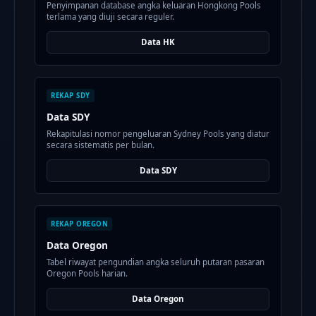
Penyimpanan database angka keluaran Hongkong Pools
terlama yang diuji secara reguler.
Data HK
REKAP SDY
Data SDY
Rekapitulasi nomor pengeluaran Sydney Pools yang diatur
secara sistematis per bulan.
Data SDY
REKAP OREGON
Data Oregon
Tabel riwayat pengundian angka seluruh putaran pasaran
Oregon Pools harian.
Data Oregon