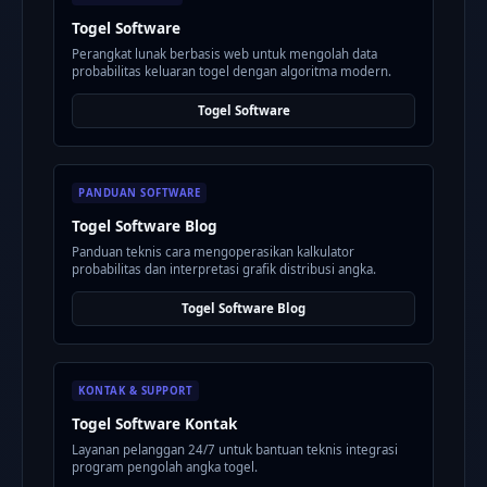
Togel Software
Perangkat lunak berbasis web untuk mengolah data
probabilitas keluaran togel dengan algoritma modern.
Togel Software
PANDUAN SOFTWARE
Togel Software Blog
Panduan teknis cara mengoperasikan kalkulator
probabilitas dan interpretasi grafik distribusi angka.
Togel Software Blog
KONTAK & SUPPORT
Togel Software Kontak
Layanan pelanggan 24/7 untuk bantuan teknis integrasi
program pengolah angka togel.