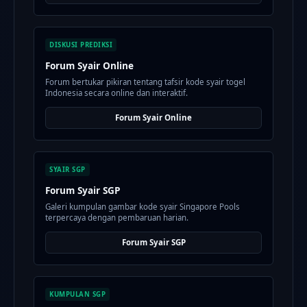
DISKUSI PREDIKSI
Forum Syair Online
Forum bertukar pikiran tentang tafsir kode syair togel
Indonesia secara online dan interaktif.
Forum Syair Online
SYAIR SGP
Forum Syair SGP
Galeri kumpulan gambar kode syair Singapore Pools
terpercaya dengan pembaruan harian.
Forum Syair SGP
KUMPULAN SGP