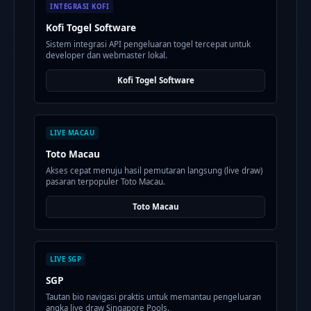
INTEGRASI KOFI
Kofi Togel Software
Sistem integrasi API pengeluaran togel tercepat untuk
developer dan webmaster lokal.
Kofi Togel Software
LIVE MACAU
Toto Macau
Akses cepat menuju hasil pemutaran langsung (live draw)
pasaran terpopuler Toto Macau.
Toto Macau
LIVE SGP
SGP
Tautan bio navigasi praktis untuk memantau pengeluaran
angka live draw Singapore Pools.