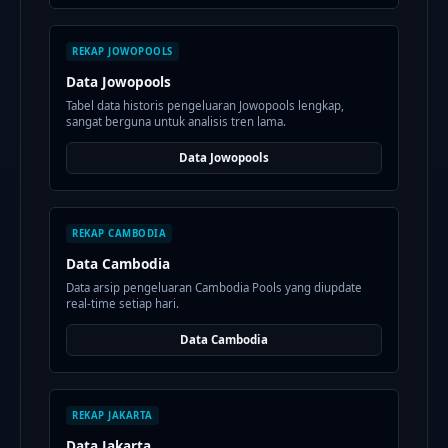
REKAP JOWOPOOLS
Data Jowopools
Tabel data historis pengeluaran Jowopools lengkap,
sangat berguna untuk analisis tren lama.
Data Jowopools
REKAP CAMBODIA
Data Cambodia
Data arsip pengeluaran Cambodia Pools yang diupdate
real-time setiap hari.
Data Cambodia
REKAP JAKARTA
Data Jakarta