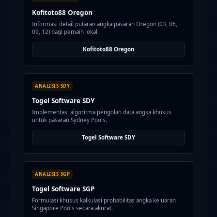
Kofitoto88 Oregon
Informasi detail putaran angka pasaran Oregon (03, 06,
09, 12) bagi pemain lokal.
Kofitoto88 Oregon
ANALISIS SDY
Togel Software SDY
Implementasi algoritma pengolah data angka khusus
untuk pasaran Sydney Pools.
Togel Software SDY
ANALISIS SGP
Togel Software SGP
Formulasi khusus kalkulasi probabilitas angka keluaran
Singapore Pools secara akurat.