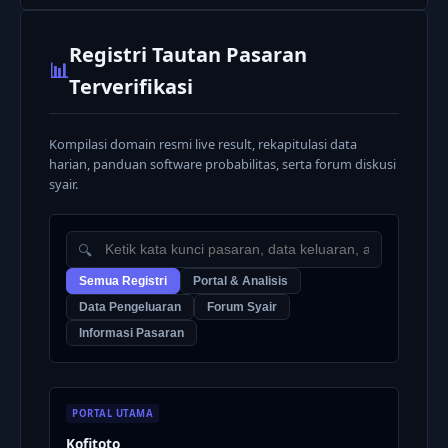
Registri Tautan Pasaran
📊
Terverifikasi
Kompilasi domain resmi live result, rekapitulasi data
harian, panduan software probabilitas, serta forum diskusi
syair.
🔍
Semua Registri
Portal & Analisis
Data Pengeluaran
Forum Syair
Informasi Pasaran
PORTAL UTAMA
Kofitoto