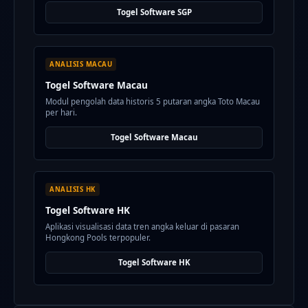
Togel Software SGP
ANALISIS MACAU
Togel Software Macau
Modul pengolah data historis 5 putaran angka Toto Macau
per hari.
Togel Software Macau
ANALISIS HK
Togel Software HK
Aplikasi visualisasi data tren angka keluar di pasaran
Hongkong Pools terpopuler.
Togel Software HK