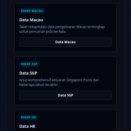
REKAP MACAU
Data Macau
Tabel rekapitulasi data pengeluaran Macau terlengkap
untuk pencarian pola berkala.
Data Macau
REKAP SGP
Data SGP
Arsip komprehensif keluaran Singapore Pools dari
beberapa tahun terakhir.
Data SGP
REKAP HK
Data HK