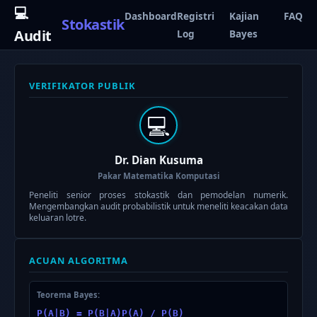
💻
Dashboard
Registri
Kajian
FAQ
Stokastik
Audit
Log
Bayes
VERIFIKATOR PUBLIK
💻
Dr. Dian Kusuma
Pakar Matematika Komputasi
Peneliti senior proses stokastik dan pemodelan numerik.
Mengembangkan audit probabilistik untuk meneliti keacakan data
keluaran lotre.
ACUAN ALGORITMA
Teorema Bayes:
P(A|B) = P(B|A)P(A) / P(B)