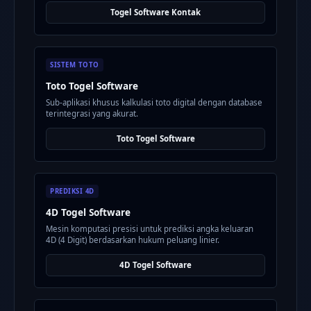
Togel Software Kontak
SISTEM TOTO
Toto Togel Software
Sub-aplikasi khusus kalkulasi toto digital dengan database
terintegrasi yang akurat.
Toto Togel Software
PREDIKSI 4D
4D Togel Software
Mesin komputasi presisi untuk prediksi angka keluaran
4D (4 Digit) berdasarkan hukum peluang linier.
4D Togel Software