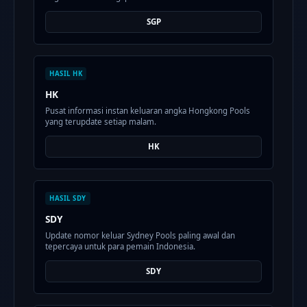
SGP
HASIL HK
HK
Pusat informasi instan keluaran angka Hongkong Pools
yang terupdate setiap malam.
HK
HASIL SDY
SDY
Update nomor keluar Sydney Pools paling awal dan
tepercaya untuk para pemain Indonesia.
SDY